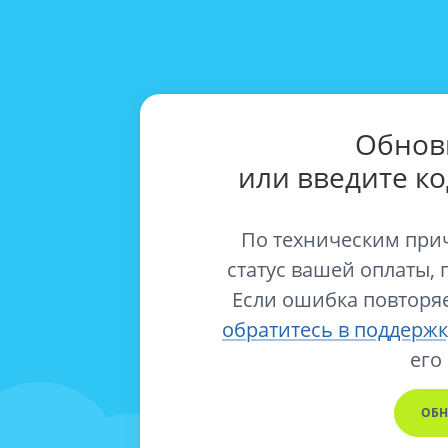
Обнов
или введите к
По техническим при
статус вашей оплаты, 
Если ошибка повторяе
обратитесь в поддержк
его
ОБН