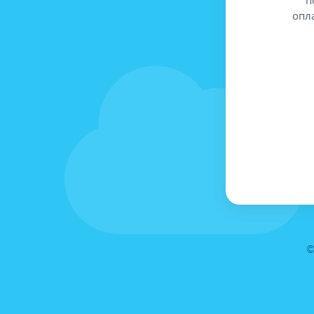
опл
©