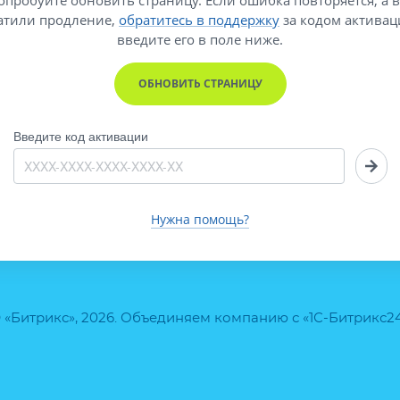
атили продление,
обратитесь в поддержку
за кодом активац
введите его
в поле ниже.
ОБНОВИТЬ СТРАНИЦУ
Введите код активации
Нужна помощь?
 «Битрикс», 2026. Объединяем компанию с «1С-Битрикс2