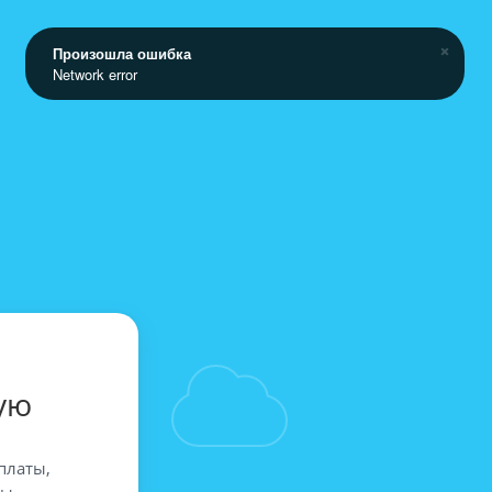
Произошла ошибка
Network error
ую
платы,
вы