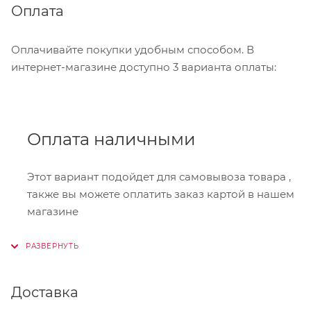
Нажмите кнопку «Оформить заказ».
Оплата
Оплачивайте покупки удобным способом. В
интернет-магазине доступно 3 варианта оплаты:
Оплата наличными
Этот вариант подойдет для самовывоза товара ,
также вы можете оплатить заказ картой в нашем
магазине
Онлайн-оплата
Доставка
При оформлении заказа в корзине вы можете
выбрать вариант для оплаты онлайн. Мы