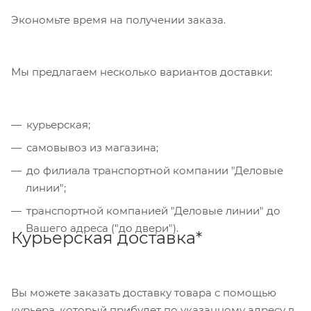
принимаем карты Visa,Master Card, МИР. Оплата
Экономьте время на получении заказа.
производится через сервис "ЮКасса"
("Яндекс.Касса").
Мы предлагаем несколько вариантов доставки:
Банковский перевод
курьерская;
Также Вы можете оплатить товар, выбрав способ
"Банковский перевод", при этом будет
самовывоз из магазина;
сформирован счет, который Вы сможете скачать
до филиала транспортной компании "Деловые
на странице оформления заказа и оплатить по
линии";
реквизитам через онлайн-банкинг, или
транспортной компанией "Деловые линии" до
обратившись в отделение своего банка.
Вашего адреса ("до двери").
Курьерская доставка*
Для данного способа оплаты доступны к выбору
все указанные на сайте способы доставки.
Вы можете заказать доставку товара с помощью
курьера, который прибудет по указанному адресу в