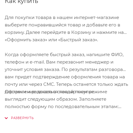
Как купить
Для покупки товара в нашем интернет-магазине
выберите понравившийся товар и добавьте его в
корзину. Далее перейдите в Корзину и нажмите на
«Оформить заказ» или «Быстрый заказ».
Когда оформляете быстрый заказ, напишите ФИО,
телефон и e-mail. Вам перезвонит менеджер и
уточнит условия заказа. По результатам разговора
вам придет подтверждение оформления товара на
почту или через СМС. Теперь останется только ждать
Оформление заказа в стандартном режиме
доставки и радоваться новой покупке.
выглядит следующим образом. Заполняете
полностью форму по последовательным этапам:
адрес, способ доставки, оплаты, данные о себе.
Советуем в комментарии к заказу написать
информацию, которая поможет курьеру вас найти.