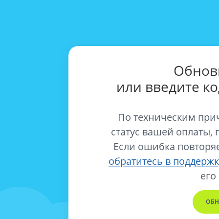
Обнов
или введите к
По техническим при
статус вашей оплаты, 
Если ошибка повторяе
обратитесь в поддержк
его
ОБН