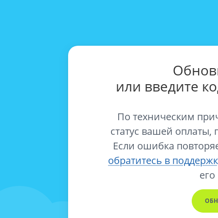
Обнов
или введите к
По техническим при
статус вашей оплаты, 
Если ошибка повторяе
обратитесь в поддержк
его
ОБН