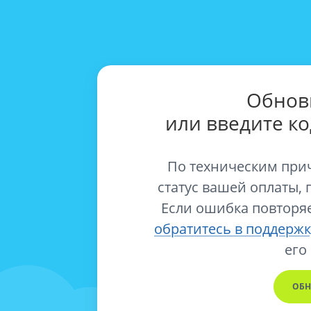
Обнов
или введите к
По техническим при
статус вашей оплаты, 
Если ошибка повторяе
обратитесь в поддержк
его
ОБН