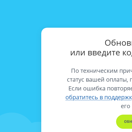
Обнов
или введите к
По техническим при
статус вашей оплаты, 
Если ошибка повторяе
обратитесь в поддержк
его
ОБН