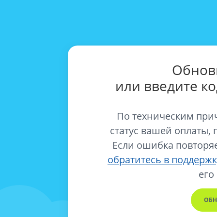
Обнов
или введите к
По техническим при
статус вашей оплаты, 
Если ошибка повторяе
обратитесь в поддержк
его
ОБН