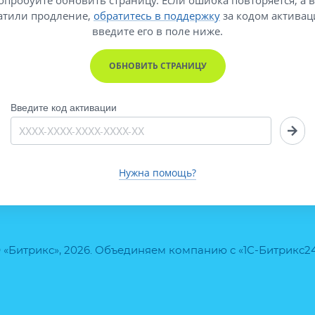
атили продление,
обратитесь в поддержку
за кодом активац
введите его
в поле ниже.
ОБНОВИТЬ СТРАНИЦУ
Введите код активации
Нужна помощь?
 «Битрикс», 2026. Объединяем компанию с «1С-Битрикс2