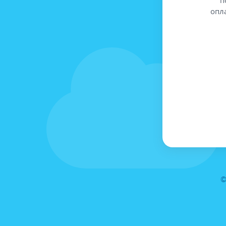
опл
©