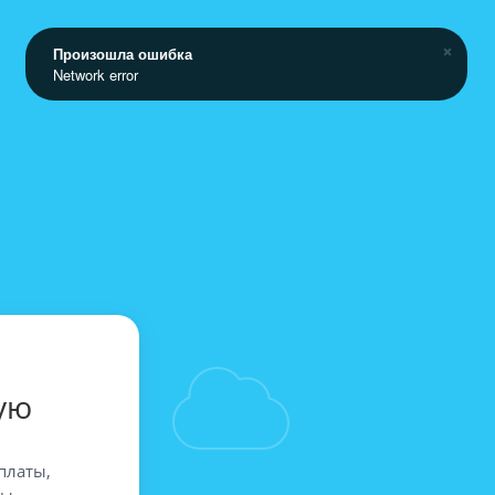
Произошла ошибка
Network error
ую
платы,
вы