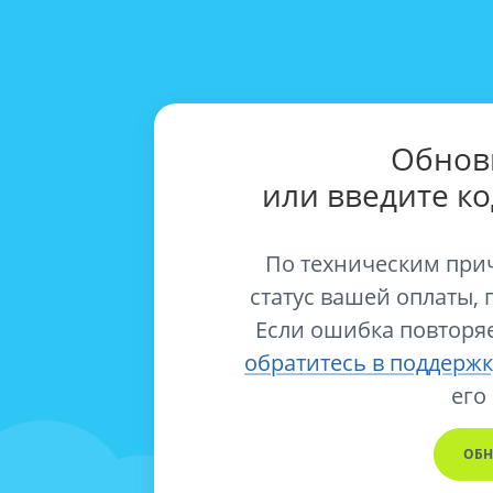
Обнов
или введите к
По техническим при
статус вашей оплаты, 
Если ошибка повторяе
обратитесь в поддержк
его
ОБН