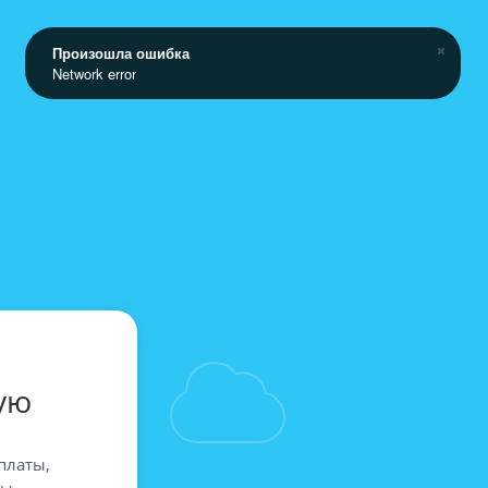
Произошла ошибка
Network error
ую
платы,
вы