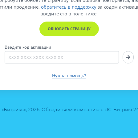
атили продление,
обратитесь в поддержку
за кодом активац
введите его
в поле ниже.
ОБНОВИТЬ СТРАНИЦУ
Введите код активации
Нужна помощь?
 «Битрикс», 2026. Объединяем компанию с «1С-Битрикс2