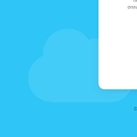
опл
©