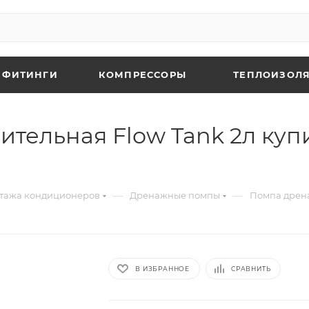
 ФИТИНГИ
КОМПРЕССОРЫ
ТЕПЛОИЗОЛЯ
тельная Flow Tank 2л купи
—
—
нтажа кондиционеров
Дренажные помпы
Помпа дрена
В ИЗБРАННОЕ
СРАВНИТЬ