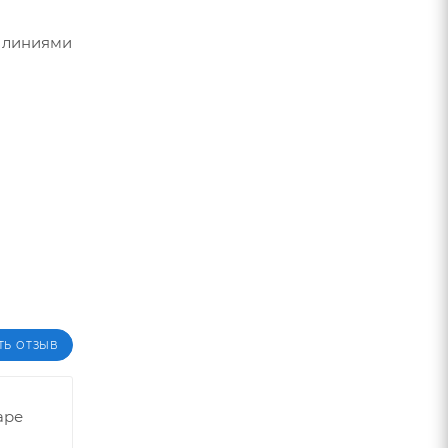
и линиями
ТЬ ОТЗЫВ
аре