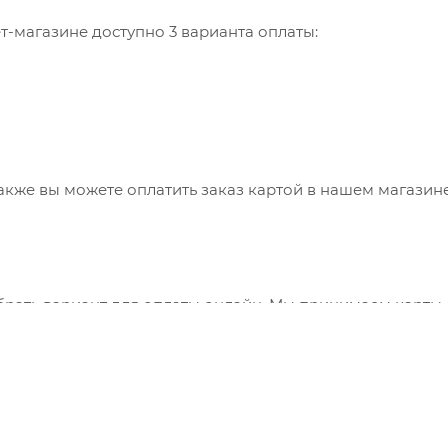
-магазине доступно 3 варианта оплаты:
также вы можете оплатить заказ картой в нашем магазин
брать вариант для оплаты онлайн. Мы принимаем карты
 сервис "ЮКасса" ("Яндекс.Касса").
"Банковский перевод", при этом будет сформирован счет