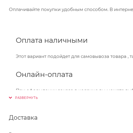
Оплачивайте покупки удобным способом. В интернет
Оплата наличными
Этот вариант подойдет для самовывоза товара , 
Онлайн-оплата
При оформлении заказа в корзине вы можете вы
Visa,Master Card, МИР. Оплата производится через
Банковский перевод
Доставка
Также Вы можете оплатить товар, выбрав способ 