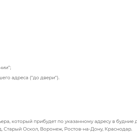
ния заказа и оплатить по реквизитам через онлайн-бан
се указанные на сайте способы доставки.
нии";
го адреса ("до двери").
ера, который прибудет по указанному адресу в будние 
, Старый Оскол, Воронеж, Ростов-на-Дону, Краснодар.