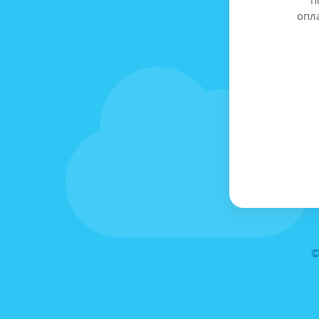
опл
©