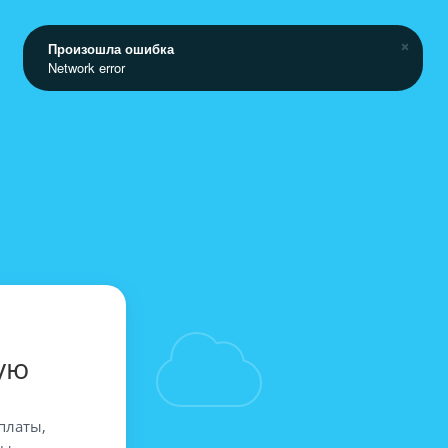
Произошла ошибка
Network error
ую
платы,
вы