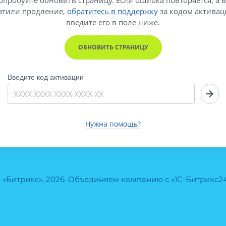
атили продление,
обратитесь в поддержку
за кодом активац
введите его
в поле ниже.
ОБНОВИТЬ СТРАНИЦУ
Введите код активации
Нужна помощь?
 «Битрикс», 2026. Объединяем компанию с «1С-Битрикс2