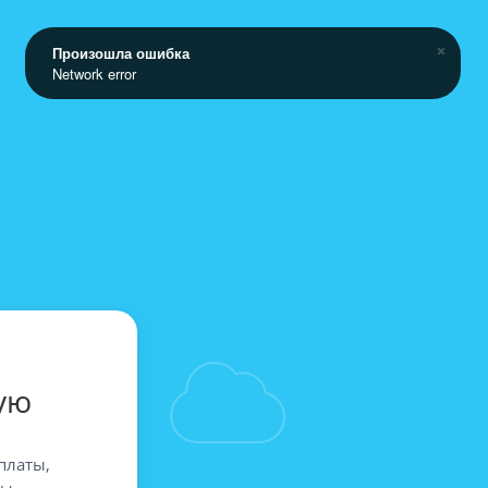
Произошла ошибка
Network error
ую
платы,
вы