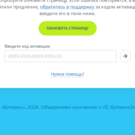
атили продление,
обратитесь в поддержку
за кодом активац
введите его
в поле ниже.
ОБНОВИТЬ СТРАНИЦУ
Введите код активации
Нужна помощь?
 «Битрикс», 2026. Объединяем компанию с «1С-Битрикс2