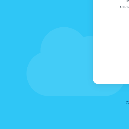
опл
©