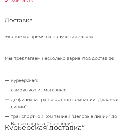
Онлайн-оплата
Доставка
При оформлении заказа в корзине вы можете
выбрать вариант для оплаты онлайн. Мы
принимаем карты Visa,Master Card, МИР. Оплата
Экономьте время на получении заказа.
производится через сервис "ЮКасса"
("Яндекс.Касса").
Мы предлагаем несколько вариантов доставки:
Банковский перевод
курьерская;
Также Вы можете оплатить товар, выбрав способ
"Банковский перевод", при этом будет
самовывоз из магазина;
сформирован счет, который Вы сможете скачать
до филиала транспортной компании "Деловые
на странице оформления заказа и оплатить по
линии";
реквизитам через онлайн-банкинг, или
транспортной компанией "Деловые линии" до
обратившись в отделение своего банка.
Вашего адреса ("до двери").
Курьерская доставка*