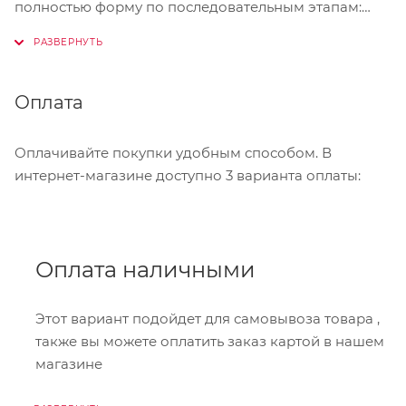
полностью форму по последовательным этапам:
адрес, способ доставки, оплаты, данные о себе.
Советуем в комментарии к заказу написать
информацию, которая поможет курьеру вас найти.
Нажмите кнопку «Оформить заказ».
Оплата
Оплачивайте покупки удобным способом. В
интернет-магазине доступно 3 варианта оплаты:
Оплата наличными
Этот вариант подойдет для самовывоза товара ,
также вы можете оплатить заказ картой в нашем
магазине