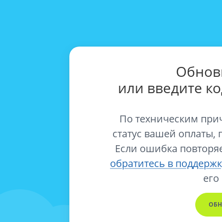
Обнов
или введите к
По техническим при
статус вашей оплаты, 
Если ошибка повторяе
обратитесь в поддержк
его
ОБН