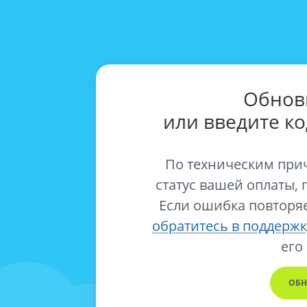
Обнов
или введите к
По техническим при
статус вашей оплаты, 
Если ошибка повторяе
обратитесь в поддержк
его
ОБН