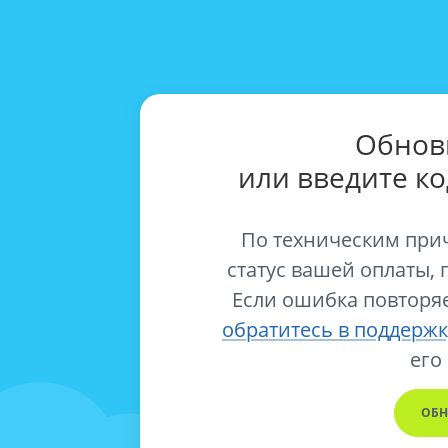
Обнов
или введите к
По техническим при
статус вашей оплаты, 
Если ошибка повторяе
обратитесь в поддержк
его
ОБН