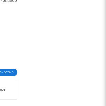
и линиями
ТЬ ОТЗЫВ
аре