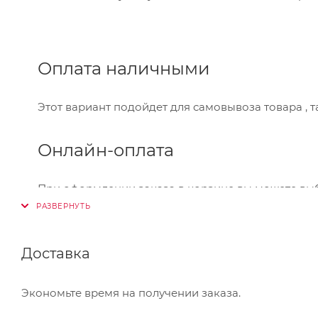
Оплата наличными
Этот вариант подойдет для самовывоза товара , 
Онлайн-оплата
При оформлении заказа в корзине вы можете вы
Visa,Master Card, МИР. Оплата производится через
Банковский перевод
Доставка
Также Вы можете оплатить товар, выбрав способ 
Экономьте время на получении заказа.
который Вы сможете скачать на странице оформле