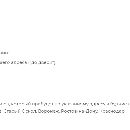
се указанные на сайте способы доставки.
нии";
го адреса ("до двери").
ера, который прибудет по указанному адресу в будние 
, Старый Оскол, Воронеж, Ростов-на-Дону, Краснодар.