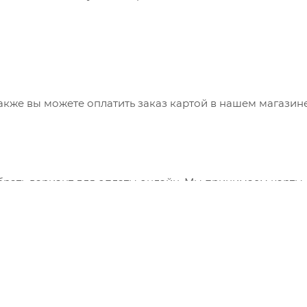
также вы можете оплатить заказ картой в нашем магазин
брать вариант для оплаты онлайн. Мы принимаем карты
 сервис "ЮКасса" ("Яндекс.Касса").
"Банковский перевод", при этом будет сформирован счет
ния заказа и оплатить по реквизитам через онлайн-бан