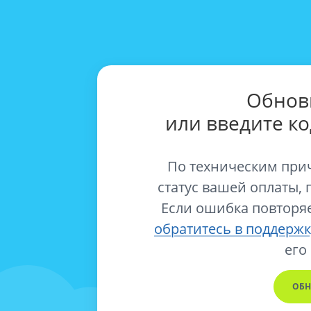
Обнов
или введите к
По техническим при
статус вашей оплаты, 
Если ошибка повторяе
обратитесь в поддержк
его
ОБН