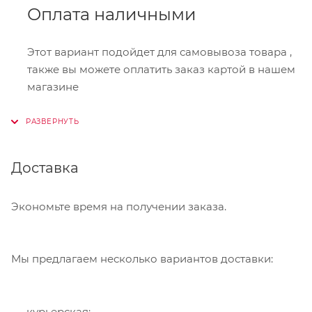
Оплата наличными
Этот вариант подойдет для самовывоза товара ,
также вы можете оплатить заказ картой в нашем
магазине
Онлайн-оплата
Доставка
При оформлении заказа в корзине вы можете
выбрать вариант для оплаты онлайн. Мы
принимаем карты Visa,Master Card, МИР. Оплата
Экономьте время на получении заказа.
производится через сервис "ЮКасса"
("Яндекс.Касса").
Мы предлагаем несколько вариантов доставки:
Банковский перевод
курьерская;