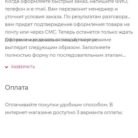
Когда оформляете быстрый заказ, напишите ФИО,
телефон и e-mail. Вам перезвонит менеджер и
уточнит условия заказа. По результатам разговора
вам придет подтверждение оформления товара на
почту или через СМС. Теперь останется только ждать
Оформление заказа в стандартном режиме
доставки и радоваться новой покупке.
выглядит следующим образом. Заполняете
полностью форму по последовательным этапам:
адрес, способ доставки, оплаты, данные о себе.
Советуем в комментарии к заказу написать
информацию, которая поможет курьеру вас найти.
Нажмите кнопку «Оформить заказ».
Оплата
Оплачивайте покупки удобным способом. В
интернет-магазине доступно 3 варианта оплаты: