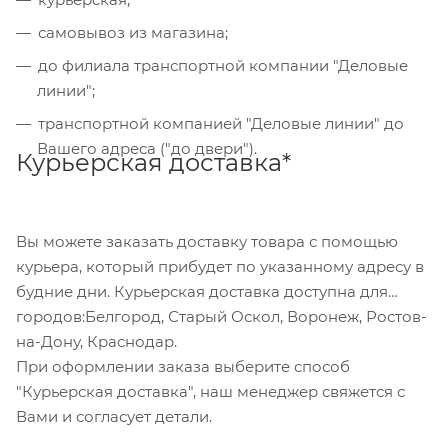
Также Вы можете оплатить товар, выбрав способ
"Банковский перевод", при этом будет
самовывоз из магазина;
сформирован счет, который Вы сможете скачать
до филиала транспортной компании "Деловые
на странице оформления заказа и оплатить по
линии";
реквизитам через онлайн-банкинг, или
транспортной компанией "Деловые линии" до
обратившись в отделение своего банка.
Вашего адреса ("до двери").
Курьерская доставка*
Для данного способа оплаты доступны к выбору
все указанные на сайте способы доставки.
Вы можете заказать доставку товара с помощью
курьера, который прибудет по указанному адресу в
будние дни. Курьерская доставка доступна для
городов:Белгород, Старый Оскол, Воронеж, Ростов-
на-Дону, Краснодар.
При оформлении заказа выберите способ
"Курьерская доставка", наш менеджер свяжется с
Вами и согласует детали.