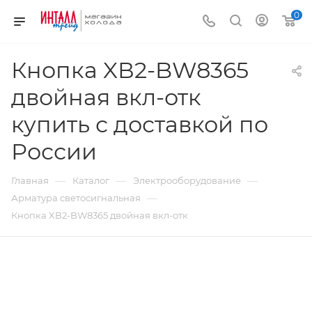
0
Кнопка XВ2-BW8365
двойная вкл-отк
купить с доставкой по
России
—
—
—
Главная
Каталог
Электрооборудование
—
Арматура светосигнальная
Кнопка XВ2-BW8365 двойная вкл-отк