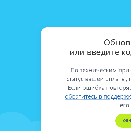
Обнов
или введите к
По техническим при
статус вашей оплаты, 
Если ошибка повторяе
обратитесь в поддержк
его
ОБН