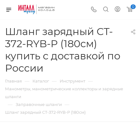
0
Шланг зарядный СT-
372-RYB-P (180см)
купить с доставкой по
России
—
—
—
Главная
Каталог
Инструмент
Манометры, манометрические коллекторы и зарядные
шланги
—
—
Заправочные шланги
Шланг зарядный СT-372-RYB-P (180см)