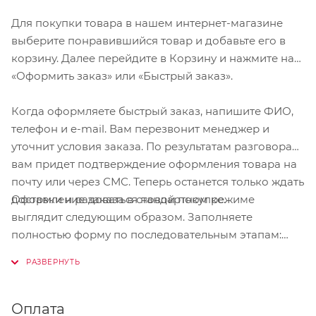
системе.
Для покупки товара в нашем интернет-магазине
выберите понравившийся товар и добавьте его в
Предназначен
для работы с хладагентом R134a.
корзину. Далее перейдите в Корзину и нажмите на
Изготовлен из резины. Рабочее давление
: 600 PSI
«Оформить заказ» или «Быстрый заказ».
(41.37 bar).
Критический уровень давления:
3000 PSI (206.84
Когда оформляете быстрый заказ, напишите ФИО,
bar).
телефон и e-mail. Вам перезвонит менеджер и
Длина шланга
180 см.
уточнит условия заказа. По результатам разговора
вам придет подтверждение оформления товара на
Шланг обеспечивает эффективную
почту или через СМС. Теперь останется только ждать
транспортировку хладагента и имеет большой срок
Оформление заказа в стандартном режиме
доставки и радоваться новой покупке.
службы.
выглядит следующим образом. Заполняете
полностью форму по последовательным этапам:
адрес, способ доставки, оплаты, данные о себе.
Советуем в комментарии к заказу написать
информацию, которая поможет курьеру вас найти.
Нажмите кнопку «Оформить заказ».
Оплата