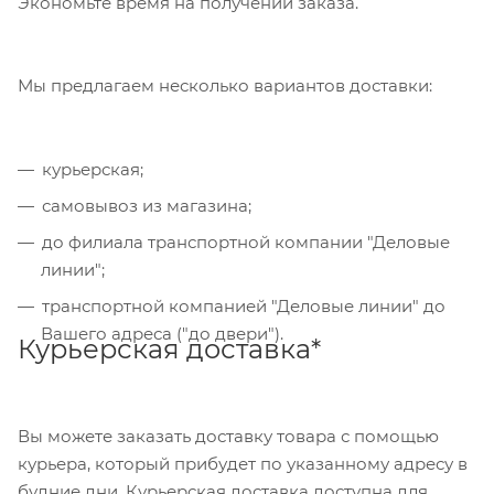
Экономьте время на получении заказа.
производится через сервис "ЮКасса"
("Яндекс.Касса").
Мы предлагаем несколько вариантов доставки:
Банковский перевод
курьерская;
Также Вы можете оплатить товар, выбрав способ
"Банковский перевод", при этом будет
самовывоз из магазина;
сформирован счет, который Вы сможете скачать
до филиала транспортной компании "Деловые
на странице оформления заказа и оплатить по
линии";
реквизитам через онлайн-банкинг, или
транспортной компанией "Деловые линии" до
обратившись в отделение своего банка.
Вашего адреса ("до двери").
Курьерская доставка*
Для данного способа оплаты доступны к выбору
все указанные на сайте способы доставки.
Вы можете заказать доставку товара с помощью
курьера, который прибудет по указанному адресу в
будние дни. Курьерская доставка доступна для