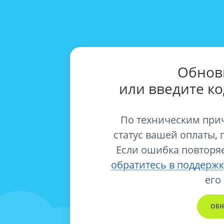
Обнов
или введите к
По техническим при
статус вашей оплаты, 
Если ошибка повторяе
обратитесь в поддержк
его
ОБН