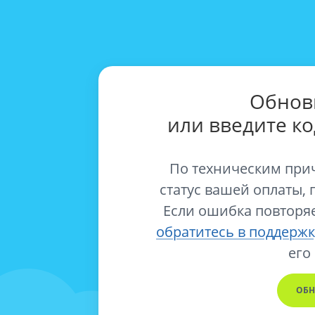
Обнов
или введите к
По техническим при
статус вашей оплаты, 
Если ошибка повторяе
обратитесь в поддержк
его
ОБН