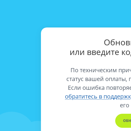
Обнов
или введите к
По техническим при
статус вашей оплаты, 
Если ошибка повторяе
обратитесь в поддержк
его
ОБН