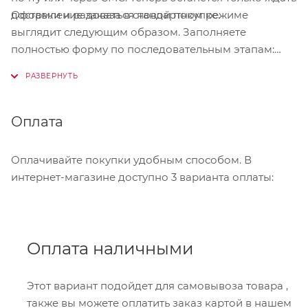
Оформление заказа в стандартном режиме
доставки и радоваться новой покупке.
выглядит следующим образом. Заполняете
полностью форму по последовательным этапам:
адрес, способ доставки, оплаты, данные о себе.
Советуем в комментарии к заказу написать
информацию, которая поможет курьеру вас найти.
Нажмите кнопку «Оформить заказ».
Оплата
Оплачивайте покупки удобным способом. В
интернет-магазине доступно 3 варианта оплаты:
Оплата наличными
Этот вариант подойдет для самовывоза товара ,
также вы можете оплатить заказ картой в нашем