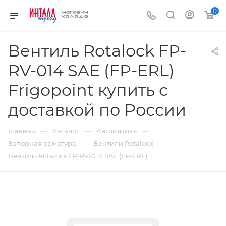
0
Вентиль Rotalock FP-
RV-014 SAE (FP-ERL)
Frigopoint купить с
доставкой по России
—
—
—
Главная
Каталог
Автоматика
—
—
Запорная арматура
Вентили Rotalock
Вентиль Rotalock FP-RV-014 SAE (FP-ERL)