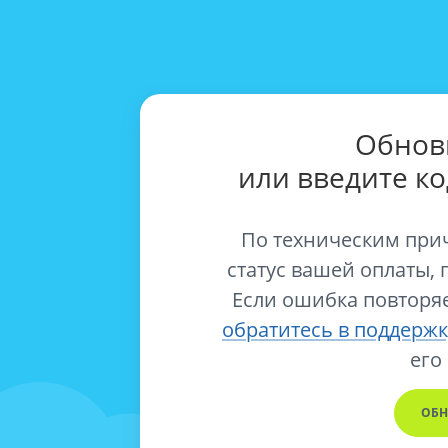
Обнов
или введите к
По техническим при
статус вашей оплаты, 
Если ошибка повторяе
обратитесь в поддержк
его
ОБН