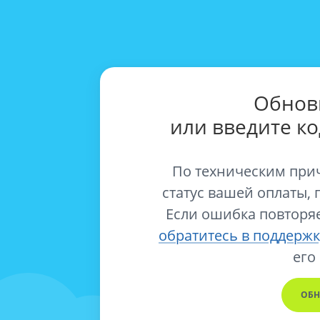
Обнов
или введите к
По техническим при
статус вашей оплаты, 
Если ошибка повторяе
обратитесь в поддержк
его
ОБН