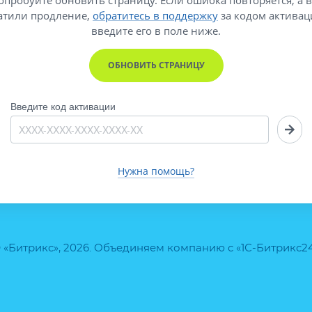
атили продление,
обратитесь в поддержку
за кодом активац
введите его
в поле ниже.
ОБНОВИТЬ СТРАНИЦУ
Введите код активации
Нужна помощь?
 «Битрикс», 2026. Объединяем компанию с «1С-Битрикс2