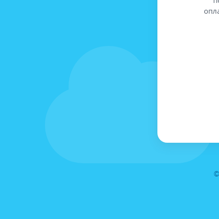
опл
©