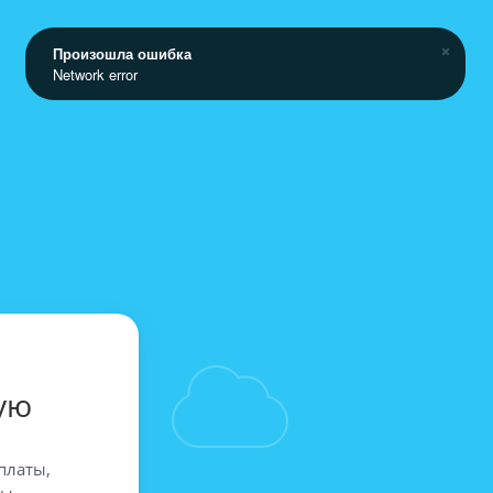
Произошла ошибка
Network error
ую
платы,
вы