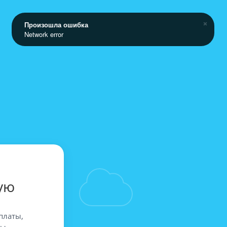
Произошла ошибка
Network error
ую
платы,
вы