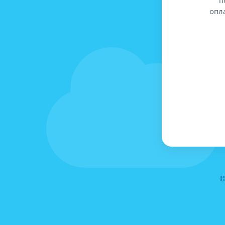
опл
©