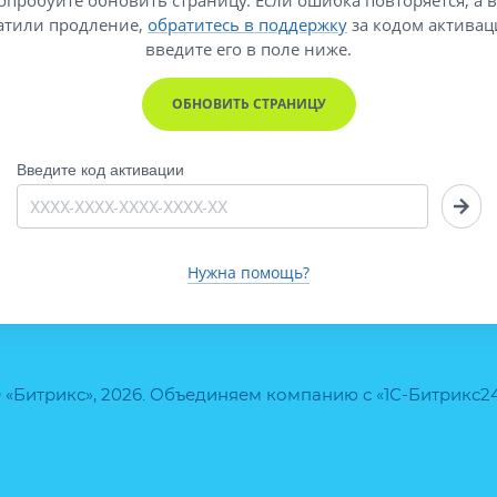
атили продление,
обратитесь в поддержку
за кодом активац
введите его
в поле ниже.
ОБНОВИТЬ СТРАНИЦУ
Введите код активации
Нужна помощь?
 «Битрикс», 2026. Объединяем компанию с «1С-Битрикс2