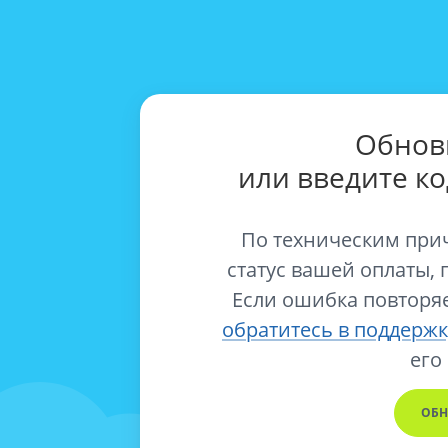
Обнов
или введите к
По техническим при
статус вашей оплаты, 
Если ошибка повторяе
обратитесь в поддержк
его
ОБН