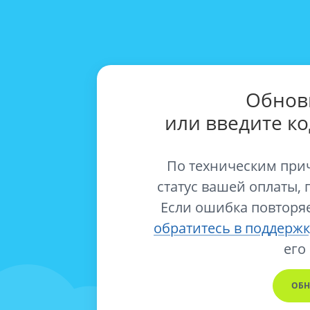
Обнов
или введите к
По техническим при
статус вашей оплаты, 
Если ошибка повторяе
обратитесь в поддержк
его
ОБН