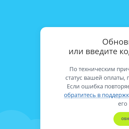
Обнов
или введите к
По техническим при
статус вашей оплаты, 
Если ошибка повторяе
обратитесь в поддержк
его
ОБН