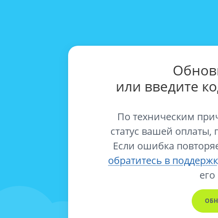
Обнов
или введите к
По техническим при
статус вашей оплаты, 
Если ошибка повторяе
обратитесь в поддержк
его
ОБН