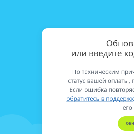
Обнов
или введите к
По техническим при
статус вашей оплаты, 
Если ошибка повторяе
обратитесь в поддержк
его
ОБН