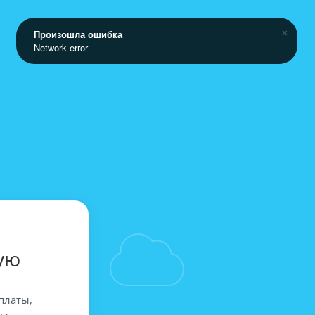
Произошла ошибка
Network error
ую
платы,
вы