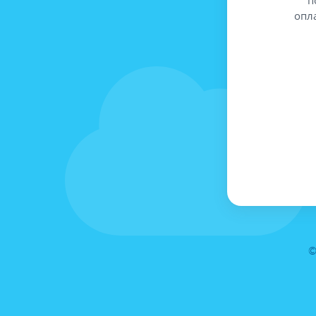
опл
©