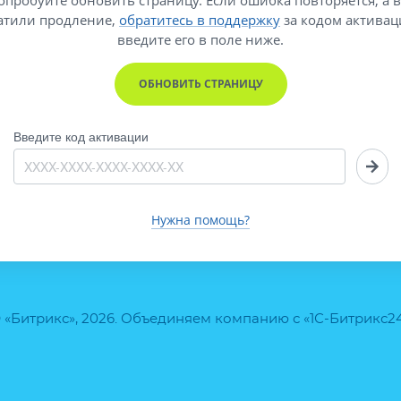
атили продление,
обратитесь в поддержку
за кодом активац
введите его
в поле ниже.
ОБНОВИТЬ СТРАНИЦУ
Введите код активации
Нужна помощь?
 «Битрикс», 2026. Объединяем компанию с «1С-Битрикс2