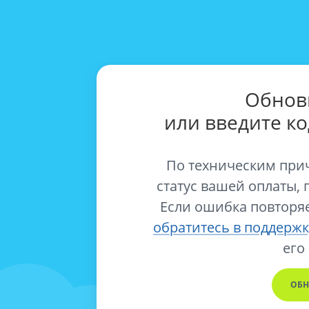
Обнов
или введите к
По техническим при
статус вашей оплаты, 
Если ошибка повторяе
обратитесь в поддержк
его
ОБН