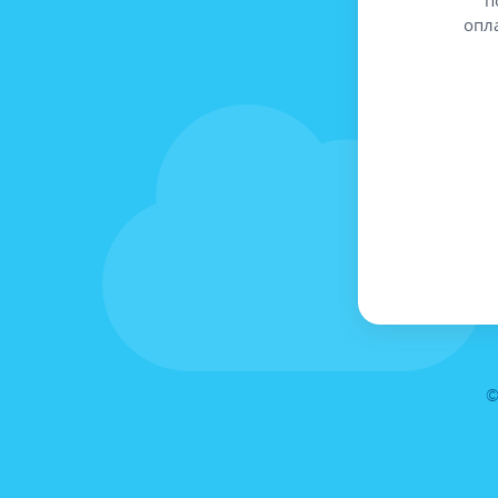
опл
©