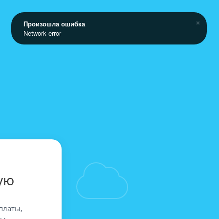
Произошла ошибка
Network error
ую
платы,
вы