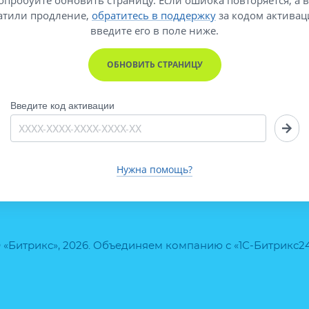
атили продление,
обратитесь в поддержку
за кодом активац
введите его
в поле ниже.
ОБНОВИТЬ СТРАНИЦУ
Введите код активации
Нужна помощь?
 «Битрикс», 2026. Объединяем компанию с «1С-Битрикс2