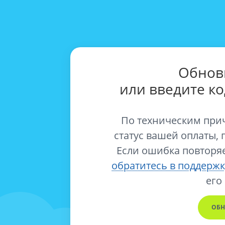
Обнов
или введите к
По техническим при
статус вашей оплаты, 
Если ошибка повторяе
обратитесь в поддержк
его
ОБН