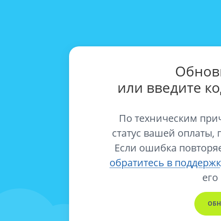
Обнов
или введите к
По техническим при
статус вашей оплаты, 
Если ошибка повторяе
обратитесь в поддержк
его
ОБН