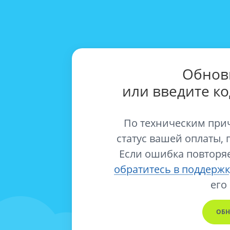
Обнов
или введите к
По техническим при
статус вашей оплаты, 
Если ошибка повторяе
обратитесь в поддержк
его
ОБН