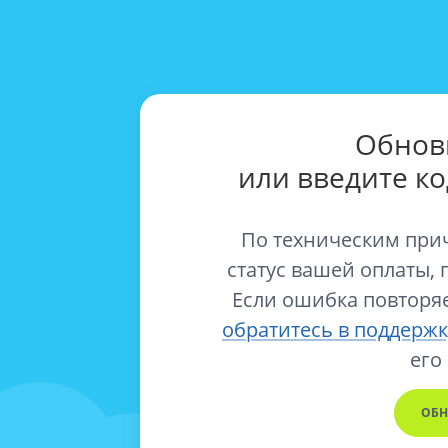
Обнов
или введите к
По техническим при
статус вашей оплаты, 
Если ошибка повторяе
обратитесь в поддержк
его
ОБН