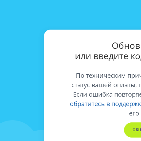
Обнов
или введите к
По техническим при
статус вашей оплаты, 
Если ошибка повторяе
обратитесь в поддержк
его
ОБН