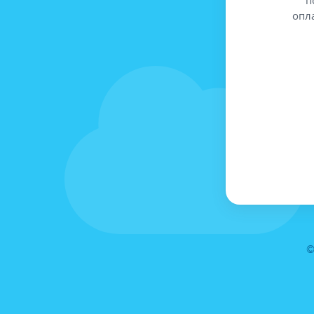
опл
©