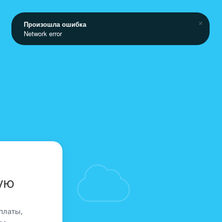
Произошла ошибка
Network error
ую
платы,
вы