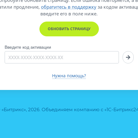
атили продление,
обратитесь в поддержку
за кодом активац
введите его
в поле ниже.
ОБНОВИТЬ СТРАНИЦУ
Введите код активации
Нужна помощь?
 «Битрикс», 2026. Объединяем компанию с «1С-Битрикс2