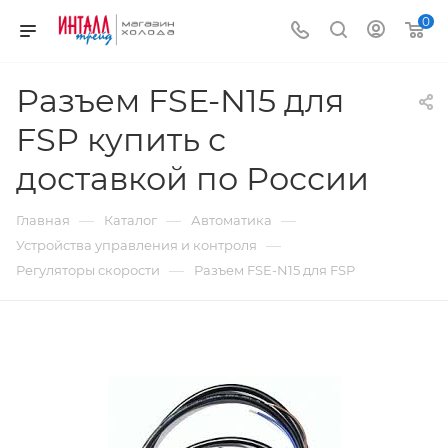
0
Разъем FSE-N15 для
FSP купить с
доставкой по России
—
—
—
Главная
Каталог
Автоматика
—
Устройства управления и контроля
—
Регуляторы скорости
Разъем FSE-N15 для FSP