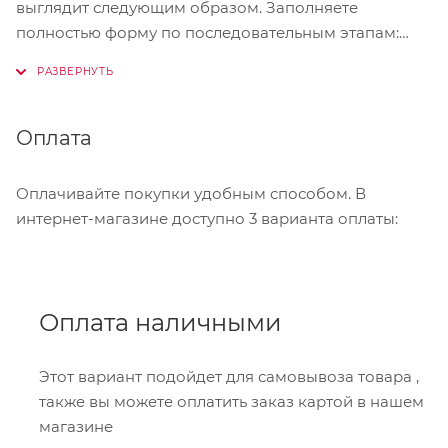
выглядит следующим образом. Заполняете
полностью форму по последовательным этапам:
адрес, способ доставки, оплаты, данные о себе.
Советуем в комментарии к заказу написать
информацию, которая поможет курьеру вас найти.
Нажмите кнопку «Оформить заказ».
Оплата
Оплачивайте покупки удобным способом. В
интернет-магазине доступно 3 варианта оплаты:
Оплата наличными
Этот вариант подойдет для самовывоза товара ,
также вы можете оплатить заказ картой в нашем
магазине