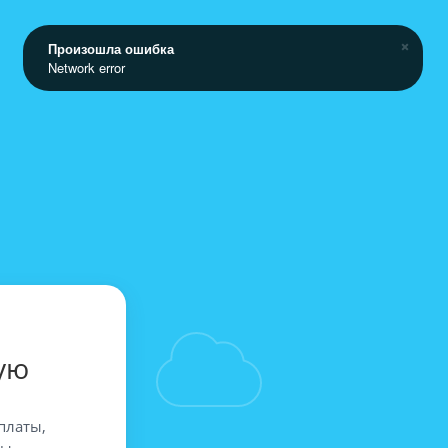
Произошла ошибка
Network error
ую
платы,
вы