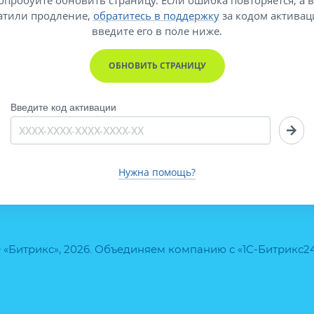
атили продление,
обратитесь в поддержку
за кодом активац
введите его
в поле ниже.
ОБНОВИТЬ СТРАНИЦУ
Введите код активации
Нужна помощь?
 «Битрикс», 2026. Объединяем компанию с «1С-Битрикс2