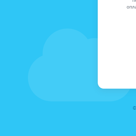
опл
©