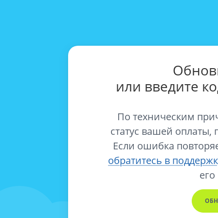
Обнов
или введите к
По техническим при
статус вашей оплаты, 
Если ошибка повторяе
обратитесь в поддержк
его
ОБН