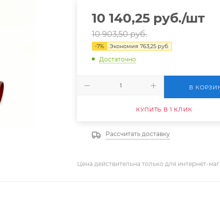
10 140,25
руб.
/шт
10 903,50
руб.
-
7
%
Экономия
763,25
руб.
Достаточно
В КОРЗИ
КУПИТЬ В 1 КЛИК
Рассчитать доставку
Цена действительна только для интернет-маг