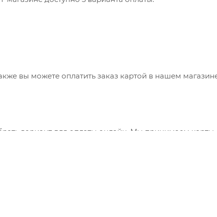
также вы можете оплатить заказ картой в нашем магазин
брать вариант для оплаты онлайн. Мы принимаем карты
 сервис "ЮКасса" ("Яндекс.Касса").
"Банковский перевод", при этом будет сформирован счет
ния заказа и оплатить по реквизитам через онлайн-бан