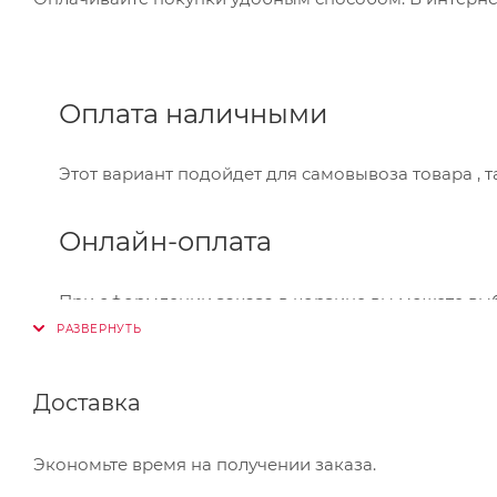
Оплата наличными
Этот вариант подойдет для самовывоза товара , 
Онлайн-оплата
При оформлении заказа в корзине вы можете вы
Visa,Master Card, МИР. Оплата производится через
Банковский перевод
Доставка
Также Вы можете оплатить товар, выбрав способ 
Экономьте время на получении заказа.
который Вы сможете скачать на странице оформле