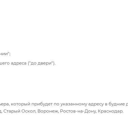
се указанные на сайте способы доставки.
нии";
го адреса ("до двери").
ера, который прибудет по указанному адресу в будние 
, Старый Оскол, Воронеж, Ростов-на-Дону, Краснодар.