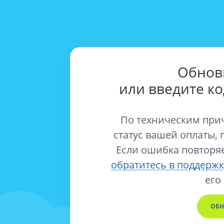
Обнов
или введите к
По техническим при
статус вашей оплаты, 
Если ошибка повторяе
обратитесь в поддержк
его
ОБН